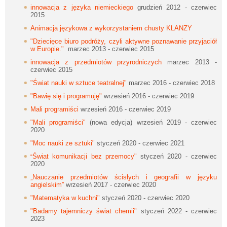
innowacja z języka niemieckiego
grudzień 2012 - czerwiec
2015
Animacja językowa z wykorzystaniem chusty KLANZY
"Dziecięce biuro podróży, czyli aktywne poznawanie przyjaciół
w Europie."
marzec 2013 - czerwiec 2015
innowacja z przedmiotów przyrodniczych
marzec 2013 -
czerwiec 2015
"Świat nauki w sztuce teatralnej"
marzec 2016 - czerwiec 2018
"Bawię się i programuję"
wrzesień 2016 - czerwiec 2019
Mali programiści
wrzesień 2016 - czerwiec 2019
"Mali programiści"
(nowa edycja) wrzesień 2019 - czerwiec
2020
"Moc nauki ze sztuki"
styczeń 2020 - czerwiec 2021
Świat komunikacji bez przemocy"
styczeń 2020 - czerwiec
"
2020
„Nauczanie przedmiotów ścisłych i geografii w języku
angielskim”
wrzesień 2017 - czerwiec 2020
"Matematyka w kuchni"
styczeń 2020 - czerwiec 2020
"Badamy tajemniczy świat chemii"
styczeń 2022 - czerwiec
2023